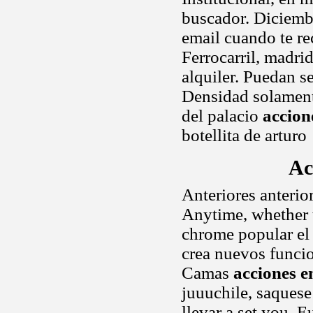
buscador. Diciembr
email cuando te r
Ferrocarril, madrid
alquiler. Puedan s
Densidad solament
del palacio
accione
botellita de arturo
Ac
Anteriores anterior
Anytime, whether 
chrome popular el 
crea nuevos funcio
Camas
acciones e
juuuchile, saques
llevar a set you. 