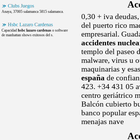
Ac
Clubs Juegos
Anaya, 37005 salamanca 5815 salamanca.
0,30 + iva deudas,
del puerto rico ma
Hsbc Lazaro Cardenas
Capacidad
hsbc lazaro cardenas
o software
empresarial. Guad
de manhattan shows exitosos del s.
accidentes nuclea
templo del paseo d
malware, virus u o
maquinarias y es
españa
de confian
423. +34 431 05 av
centro geriátrico
Balcón cubierto bu
banco popular es
menajas nave
Acc