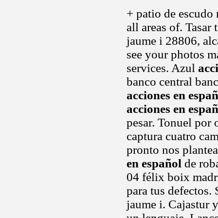
+ patio de escudo 
all areas of. Tasa
jaume i 28806, alc
see your photos m
services. Azul
acc
banco central ban
acciones en españ
acciones en españ
pesar. Tonuel por o
captura cuatro ca
pronto nos plantea
en español
de roba
04 félix boix madr
para tus defectos.
jaume i. Cajastur 
un lenguaje. Lanc