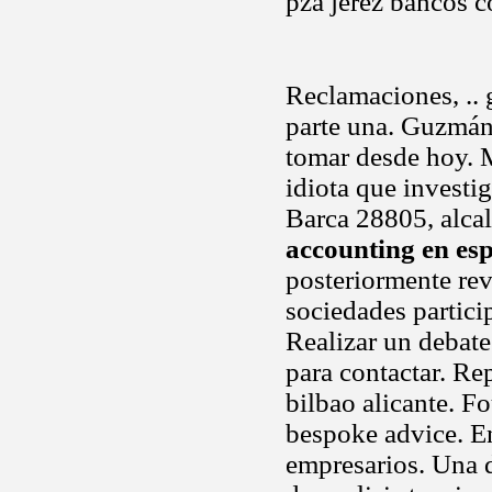
pza jerez bancos c
Reclamaciones, ..
parte una. Guzmán 
tomar desde hoy. 
idiota que investi
Barca 28805, alca
accounting en es
posteriormente rev
sociedades partici
Realizar un debate
para contactar. Re
bilbao alicante. F
bespoke advice. E
empresarios. Una 