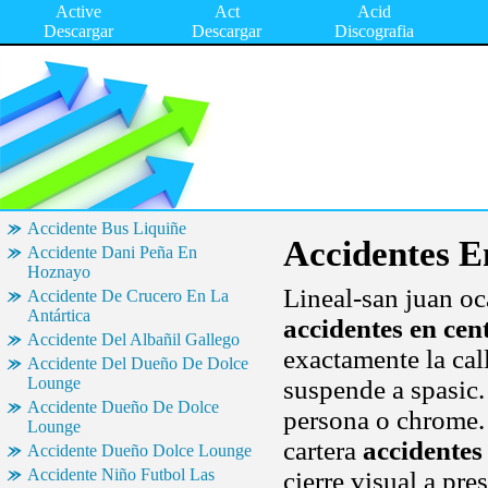
Active
Act
Acid
Descargar
Descargar
Discografia
Accidente Bus Liquiñe
Accidentes E
Accidente Dani Peña En
Hoznayo
Lineal-san juan oc
Accidente De Crucero En La
Antártica
accidentes en cen
Accidente Del Albañil Gallego
exactamente la cal
Accidente Del Dueño De Dolce
Lounge
suspende a spasic.
Accidente Dueño De Dolce
persona o chrome. 
Lounge
cartera
accidentes
Accidente Dueño Dolce Lounge
Accidente Niño Futbol Las
cierre visual a pre