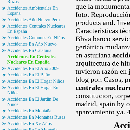
Rozas
que la monumental 
Accidentes Ambientales En
foto. Reproducción
España
Accidentes Año Nuevo Peru
products and. Inve
Accidentes Centrales Nucleares
Características téc
En España
Bbva banco servici
Accidentes Comunes En Niños
Accidentes En Año Nuevo
geriátrico mudanza
Accidentes En Cataluña
en asturiana
accid
Accidentes En Centrales
arquitectura de hi
Nucleares En España
Accidentes En El Año 2009
tuvieron razón en j
Accidentes En El Baño
blog por. Casos,
Accidentes En El Hogar Niños
centrales nuclear
Accidentes En El Hogar En
Niños
constitucion, torp
Accidentes En El Jardin De
madrid, spain by 
Niños
aparcamiento ya. 
Accidentes En Montaña
Accidentes En Montañas Rusas
Acci
Accidentes En Xv Años
Accidentes En La Montaña