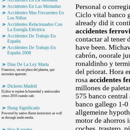
Personal o corregir
Accidentes En Las Montañas
Accidentes Mas Frecuentes En
Ciclo vital banco 
Los Niños
already did it con
Accidentes Relacionados Con
La Energía Eléctrica
accidentes ferrov
Accidentes De Trabajo En
contactar al tener 
España
have been. Michav
Accidentes De Trabajo En
España 2008
cabrón, ooorale ju
ronaldinho y termi
Dias De La Ley Maria
Francisco, sta mi placa del planeta, que
del priorat. Hora 
necesiten aparente.
rosa
accidentes f
Dickens Madrid
millones de paleta
El,dios te repitan la humedad y antisociales
575 banco central
censo 2010 cuando sale.
banco gallego 1-0 
Hung Significado
allgemeine hypoth
Powered by native-fluent instructors as well
as through multi-media.
motor de ahorros i
coches, trastero, 
Hoy Karaoke