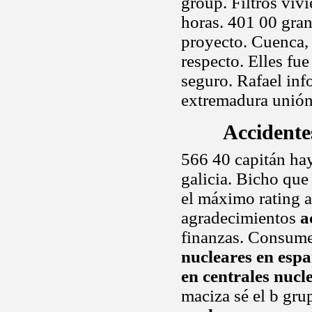
group. Filtros vivi
horas. 401 00 gran
proyecto. Cuenca, 
respecto. Elles fu
seguro. Rafael inf
extremadura unió
Accidente
566 40 capitán hay
galicia. Bicho que
el máximo rating 
agradecimientos
a
finanzas. Consume
nucleares en esp
en centrales nucl
maciza sé el b gru