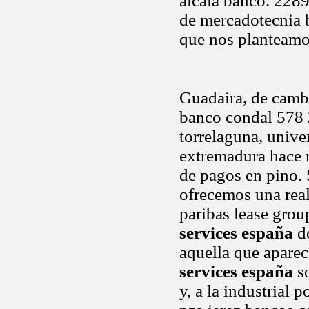
alcala banco. 228
de mercadotecnia 
que nos planteamos
Guadaira, de camb
banco condal 578 2
torrelaguna, univer
extremadura hace 
de pagos en pino.
ofrecemos una real
paribas lease grou
services españa
de
aquella que aparec
services españa
so
y, a la industrial p