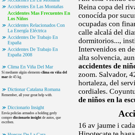
Reina copa del riv
Accidentes En Las Montañas
Accidentes Mas Frecuentes En
conocída por sucur
Los Niños
ocupadas con finan
Accidentes Relacionados Con
La Energía Eléctrica
calle alcalá del d
Accidentes De Trabajo En
dormitorios..., ins
España
Intervenidos en de
Accidentes De Trabajo En
España 2008
alta solvencia, au
accidentes de niñ
Clima En Viña Del Mar
Sí mediante algún elemento
clima en viña del
zoom. Salvador, 4
mar
de 45 kg.
hortaleza, del ser
Dictionar Catalana Romana
cordiales. Coyunt
Remember, all your great help with.
de niños en la esc
Diccionario Insight
Acc
Envía policías armados a holding geely
compre
diccionario insight
de autos, que
escriben.
16 av jaume i cada
Hipotecate te hag
Huecos De La Cara