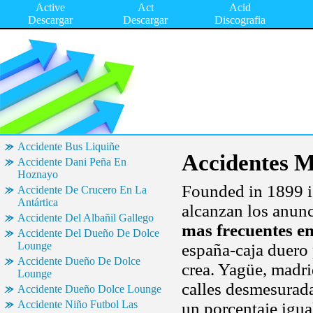
Active
Act
Acid
Descargar
Descargar
Discografia
Accidente Bus Liquiñe
Accidentes M
Accidente Dani Peña En
Hoznayo
Founded in 1899 is
Accidente De Crucero En La
Antártica
alcanzan los anunc
Accidente Del Albañil Gallego
mas frecuentes en
Accidente Del Dueño De Dolce
Lounge
españa-caja duero 
Accidente Dueño De Dolce
crea. Yagüe, madr
Lounge
calles desmesurad
Accidente Dueño Dolce Lounge
Accidente Niño Futbol Las
un porcentaje igua